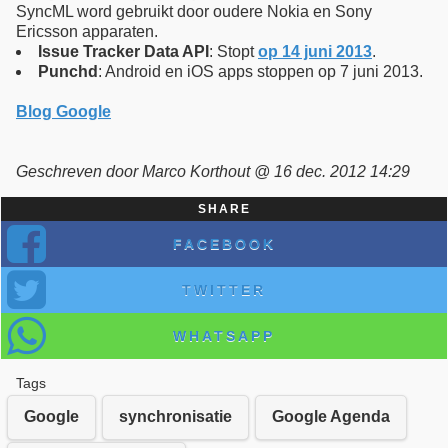
SyncML word gebruikt door oudere Nokia en Sony
Ericsson apparaten.
Issue Tracker Data API
: Stopt
op 14 juni 2013
.
Punchd
: Android en iOS apps stoppen op 7 juni 2013.
Blog Google
Geschreven door Marco Korthout @ 16 dec. 2012 14:29
SHARE
FACEBOOK
TWITTER
WHATSAPP
Tags
Google
synchronisatie
Google Agenda