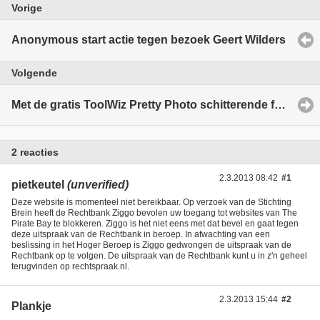
Vorige
Anonymous start actie tegen bezoek Geert Wilders
Volgende
Met de gratis ToolWiz Pretty Photo schitterende foto's en collages maken.
2 reacties
2.3.2013 08:42
#1
pietkeutel
(unverified)
Deze website is momenteel niet bereikbaar. Op verzoek van de Stichting
Brein heeft de Rechtbank Ziggo bevolen uw toegang tot websites van The
Pirate Bay te blokkeren. Ziggo is het niet eens met dat bevel en gaat tegen
deze uitspraak van de Rechtbank in beroep. In afwachting van een
beslissing in het Hoger Beroep is Ziggo gedwongen de uitspraak van de
Rechtbank op te volgen. De uitspraak van de Rechtbank kunt u in z'n geheel
terugvinden op rechtspraak.nl.
2.3.2013 15:44
#2
Plankje