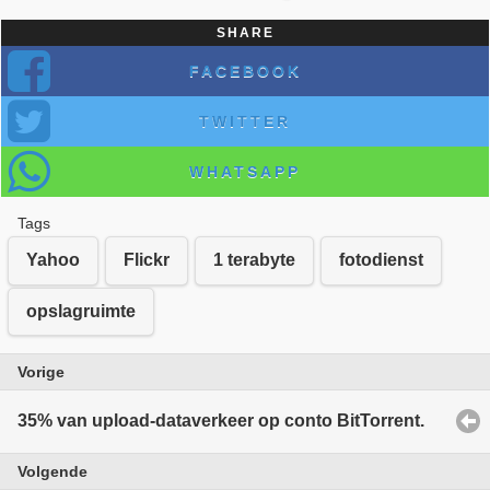
SHARE
FACEBOOK
TWITTER
WHATSAPP
Tags
Yahoo
Flickr
1 terabyte
fotodienst
opslagruimte
Vorige
35% van upload-dataverkeer op conto BitTorrent.
Volgende