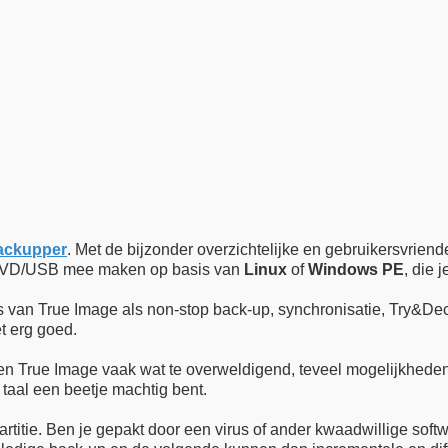
ackupper
. Met de bijzonder overzichtelijke en gebruikersvriende
D/DVD/USB mee maken op basis van
Linux
of
Windows PE
, die 
s van True Image als non-stop back-up, synchronisatie, Try&De
et erg goed.
den True Image vaak wat te overweldigend, teveel mogelijkhede
 taal een beetje machtig bent.
rtitie. Ben je gepakt door een virus of ander kwaadwillige soft