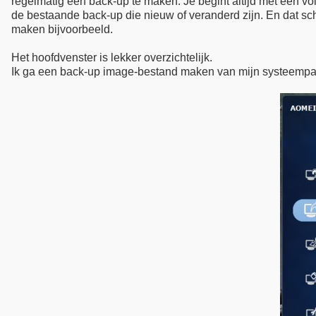
regelmatig een back-up te maken. Je begint altijd met een vo
de bestaande back-up die nieuw of veranderd zijn. En dat sc
maken bijvoorbeeld.
Het hoofdvenster is lekker overzichtelijk.
Ik ga een back-up image-bestand maken van mijn systeempartit