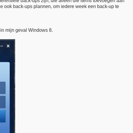
erentiële back-ups zijn, die alleen die items toevoegen aan
n je ook back-ups plannen, om iedere week een back-up te
 in mijn geval Windows 8.