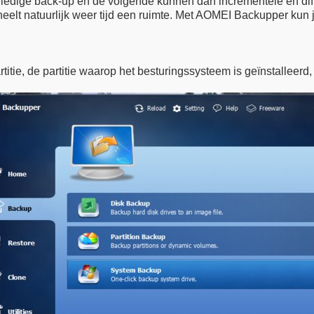
lledige back-up en de volgende kunnen dan incrementele en diff
heelt natuurlijk weer tijd een ruimte. Met AOMEI Backupper ku
ie, de partitie waarop het besturingssysteem is geïnstalleerd,