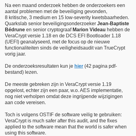
Na een maand onderzoek hebben de onderzoekers een
aantal problemen met de beveiliging gevonden,
8 kritische, 3 medium en 15 low-severity kwetsbaarheden.
Quarkslab senior beveiligingsonderzoeker
Jean-Baptiste
Bédrune
en senior cryptograaf
Marion Videau
hebben de
VeraCrypt versie 1.18 en de DCS EFI Bootloader 1.18
(UEFI) geanalyseerd, met de focus op de nieuwe
functionaliteiten sinds de veiligheidsaudit van TrueCrypt
vorig jaar.
De onderzoeksresultaten kun je
hier
(42 pagina pdf-
bestand) lezen.
De meeste gebreken zijn in VeraCrypt versie 1.19
opgelost, echter zijn een paar, w.o. AES implementatie,
nog niet verholpen omdat deze ingrijpende wijzigingen
aan code vereisen.
Toch is volgens OSTIF de software veilig te gebruiken:
VeraCrypt is much safer after this audit, and the fixes
applied to the software mean that the world is safer when
using this software.