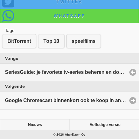
TWITTER
WHATSAPP
Tags
BitTorrent
Top 10
speelfilms
Vorige
SeriesGuide: je favoriete tv-series beheren en downloaden vanuit Chrome
Volgende
Google Chromecast binnenkort ook te koop in andere landen
Nieuws
Volledige versie
© 2026 AfterDawn Oy