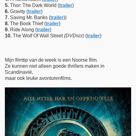
5.
Thor: The Dark World (
trailer
)
6.
Gravity (
trailer
)
7.
Saving Mr. Banks (
trailer
))
8.
The Book Thief (
trailer
)
9.
Ride Along (
trailer
)
10.
The Wolf Of Wall Street
(DVDscr)
(
trailer
)
Mijn filmtip van de week is een Noorse film.
Ze kunnen niet alleen goede thrillers maken in
Scandinavië,
maar ook leuke avonturenfilms.