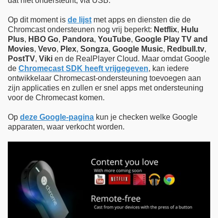
dat niet ondersteunt, via USB.
Op dit moment is
de lijst
met apps en diensten die de
Chromcast ondersteunen nog vrij beperkt:
Netflix
,
Hulu
Plus
,
HBO Go
,
Pandora
,
YouTube
,
Google Play TV and
Movies
,
Vevo
,
Plex
,
Songza
,
Google Music
,
Redbull.tv
,
PostTV
,
Viki
en de RealPlayer Cloud. Maar omdat Google
de
Chromecast SDK heeft vrijgegeven
, kan iedere
ontwikkelaar Chromecast-ondersteuning toevoegen aan
zijn applicaties en zullen er snel apps met ondersteuning
voor de Chromecast komen.
Op
deze Google-pagina
kun je checken welke Google
apparaten, waar verkocht worden.